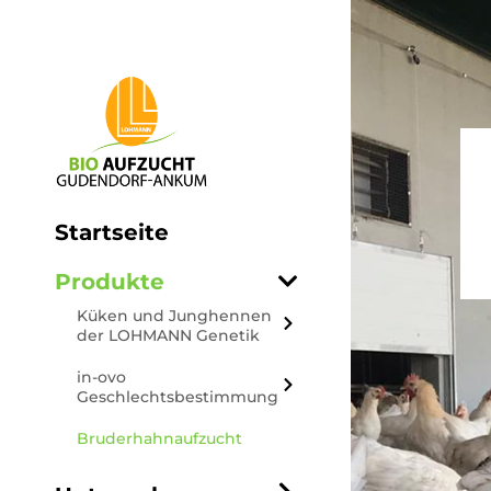
Startseite
Produkte
Küken und Junghennen
der LOHMANN Genetik
LOHMANN LSL-LITE
in-ovo
Europe
Geschlechtsbestimmung
LOHMANN Brown-
CheggyZoom
Bruderhahnaufzucht
Classic
Respeggt
LOHMANN Sandy