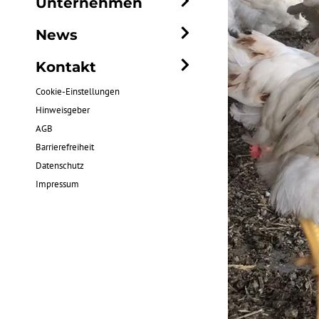
Unternehmen
Genus Focus
Philosophie
News
Unsere Brüterei
Terminhinweise
Kontakt
Junghennenaufzucht
Veranstaltungen
Kontaktformular
Cookie-Einstellungen
Karriere
Hinweisgeber
Unternehmensnews
Ansprechpartner
AGB
Downloads
Newsletter
Barrierefreiheit
Partner
Datenschutz
Impressum