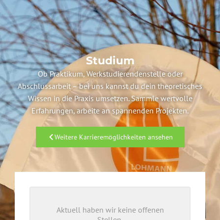
Studium
Ob Praktikum, Werkstudierendenstelle oder
Abschlussarbeit – bei uns kannst du dein theoretisches
Wissen in die Praxis umsetzen. Sammle wertvolle
Erfahrungen, arbeite an spannenden Projekten.
Weitere Karrieremöglichkeiten ansehen
Aktuell haben wir keine offenen
Stellen.